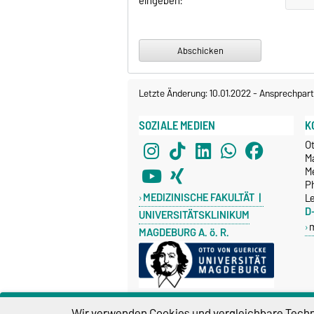
eingeben:
Letzte Änderung: 10.01.2022
-
Ansprechpart
SOZIALE MEDIEN
K
O
M
Me
P
MEDIZINISCHE FAKULTÄT |
Le
D
UNIVERSITÄTSKLINIKUM
MAGDEBURG A. ö. R.
Wir verwenden Cookies und vergleichbare Techno