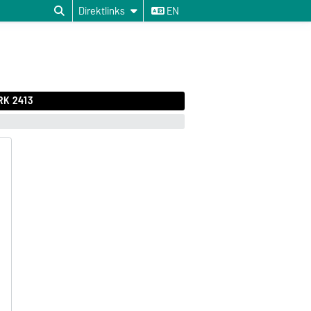
Direktlinks
EN
RK 2413