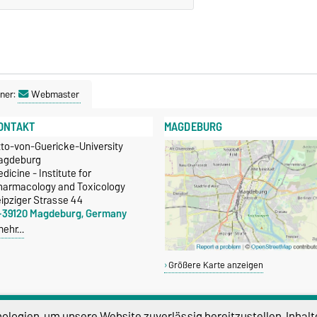
ner:
Webmaster
ONTAKT
MAGDEBURG
tto-von-Guericke-University
agdeburg
dicine - Institute for
harmacology and Toxicology
ipziger Strasse 44
-39120 Magdeburg, Germany
mehr…
Größere Karte anzeigen
logien, um unsere Website zuverlässig bereitzustellen, Inhalt