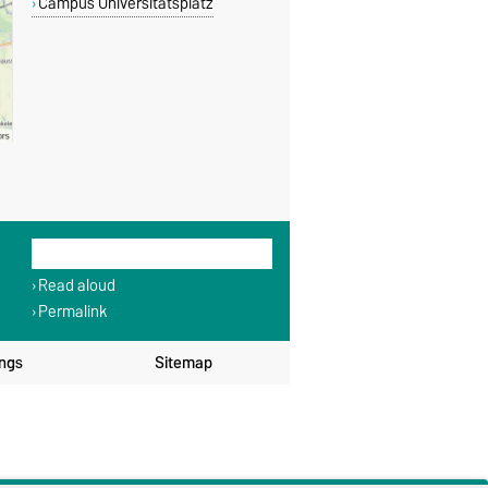
Campus Universitätsplatz
THIS PAGE
Read aloud
Permalink
ings
Sitemap