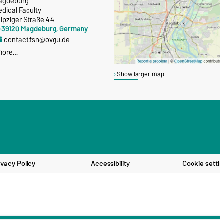
agdeburg
dical Faculty
ipziger Straße 44
-39120 Magdeburg, Germany
contact.fsn@ovgu.de
more…
Show larger map
ivacy Policy
Accessibility
Cookie sett